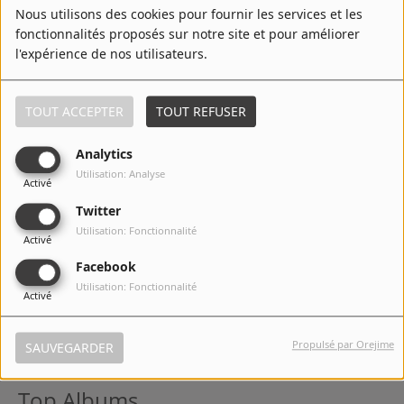
Nous utilisons des cookies pour fournir les services et les
7
Changes
fonctionnalités proposés sur notre site et pour améliorer
l'expérience de nos utilisateurs.
TOUT ACCEPTER
TOUT REFUSER
8
Your Game
Analytics
Utilisation: Analyse
Activé
9
Grace
Twitter
Utilisation: Fonctionnalité
Activé
Facebook
Utilisation: Fonctionnalité
10
Switch It On
Activé
Propulsé par Orejime
SAUVEGARDER
Top Albums