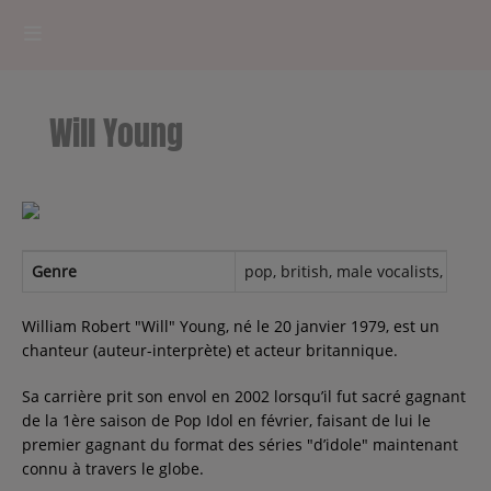
HOME
Will Young
RADIOPLAYER
CK RADIO Line-up
PODCASTS
Genre
pop, british, male vocalists, sing
Cultur'Ciné - Jean Meurice
William Robert "Will" Young, né le 20 janvier 1979, est un
chanteur (auteur-interprète) et acteur britannique.
CONCOURS
Sa carrière prit son envol en 2002 lorsqu’il fut sacré gagnant
de la 1ère saison de Pop Idol en février, faisant de lui le
premier gagnant du format des séries "d’idole" maintenant
connu à travers le globe.
Contact