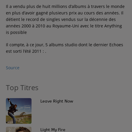
Il a vendu plus de huit millions d’albums à travers le monde
Contact
en plus d’avoir gagné plusieurs prix au cours des années. Il
détient le record de singles vendus sur la décennie des
années 2000 à 2010 au Royaume-Uni avec le titre Anything
Régie Publicitaire
is possible
Il compte, à ce jour, 5 albums studio dont le dernier Echoes
Fréquences
est sorti l’été 2011 : .
Source
Recherche d'un titre
Top Titres
SE CONNECTER
1
Leave Right Now
2
Light My Fire