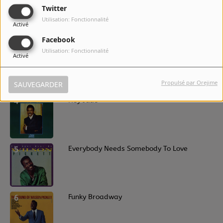
2
In the Midnight Hour
Twitter
Utilisation: Fonctionnalité
Activé
Facebook
Utilisation: Fonctionnalité
3
Mustang Sally
Activé
Propulsé par Orejime
SAUVEGARDER
4
Hey Jude
5
Everybody Needs Somebody To Love
6
Funky Broadway