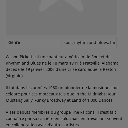
Contact
Régie Publicitaire
Genre
soul, rhythm and blues, funk, blue
Fréquences
Wilson Pickett est un chanteur américain de Soul et de
Rhythm and Blues né le 18 mars 1941 à Prattville, Alabama,
décédé le 19 janvier 2006 d'une crise cardiaque, à Reston
Recherche d'un titre
(Virginie).
Il fut dans les années 1960 un pionnier de la musique soul,
célèbre pour ces morceaux tels que In the Midnight Hour,
SE CONNECTER
Mustang Sally, Funky Broadway et Land of 1 000 Dances.
À ses débuts membres du groupe The Falcons, il s'est fait
connaître par sa carrière en solo, mais en travaillant souvent
en collaboration avec d'autres artistes.