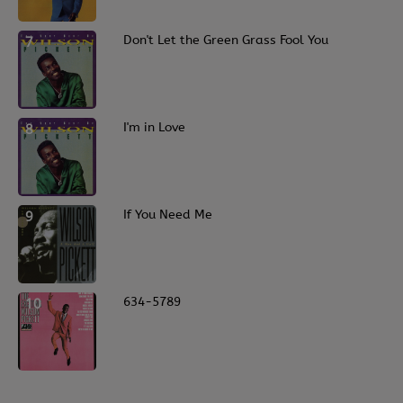
7
Don't Let the Green Grass Fool You
8
I'm in Love
9
If You Need Me
10
634-5789