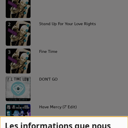
2
Stand Up For Your Love Rights
3
Fine Time
4
DON'T GO
5
Have Mercy (7' Edit)
Les informations que nous