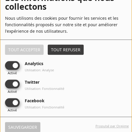
collectons
6
Have Mercy (Underground Soulution
Mix)
Nous utilisons des cookies pour fournir les services et les
fonctionnalités proposés sur notre site et pour améliorer
l'expérience de nos utilisateurs.
7
Have Mercy (Street Mix)
TOUT ACCEPTER
TOUT REFUSER
Analytics
8
The Only Way Is Up - Long Version
Utilisation: Analyse
Activé
Twitter
Utilisation: Fonctionnalité
Activé
9
Have Mercy (Street Dub)
Facebook
Utilisation: Fonctionnalité
Activé
10
Stand Up For Your Love Rights (She's
Propulsé par Orejime
SAUVEGARDER
Crazy Remix)