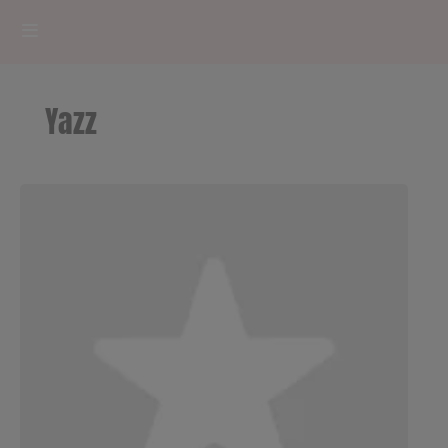
HOME
Yazz
RADIOPLAYER
CK RADIO Line-up
PODCASTS
Cultur'Ciné - Jean Meurice
CONCOURS
Contact