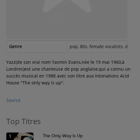
Contact
Régie Publicitaire
Genre
pop, 80s, female vocalists, dance, 
Fréquences
Yazz(de son vrai nom Yasmin Evans,née le 19 mai 1960,à
Londres)est une chanteuse de pop anglaise,qui a connu un
succès musical en 1988 avec son titre aux intonations Acid
Recherche d'un titre
House "The only way is up".
Source
SE CONNECTER
Top Titres
1
The Only Way Is Up