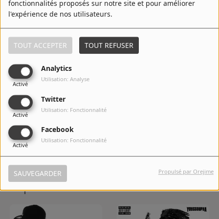
fonctionnalités proposés sur notre site et pour améliorer
l'expérience de nos utilisateurs.
8
Par amour
TOUT ACCEPTER
TOUT REFUSER
Analytics
9
L'amour
Utilisation: Analyse
Activé
Twitter
Utilisation: Fonctionnalité
Activé
10
Chanson française
Facebook
Utilisation: Fonctionnalité
Activé
Propulsé par Orejime
SAUVEGARDER
Top Albums