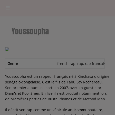
HOME
Youssoupha
RADIOPLAYER
CK RADIO Line-up
PODCASTS
Genre
french rap, rap, rap francais, Hip
Cultur'Ciné - Jean Meurice
Youssoupha est un rappeur français né à Kinshasa d'origine
sénégalo-congolaise. C'est le fils de Tabu Ley Rochereau.
Son premier album est sorti en 2007, avec en guest-star
CONCOURS
Diam's et Kool Shen. En live il s'est produit notamment lors
de premières parties de Busta Rhymes et de Method Man.
Il décrit son rap comme un véhicule anticommunautaire,
Contact