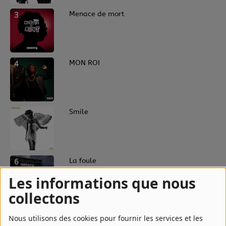
3
Menace de mort
4
MON ROI
5
Smile
6
La foule
Les informations que nous
collectons
7
Les apparences nous mentent
Nous utilisons des cookies pour fournir les services et les