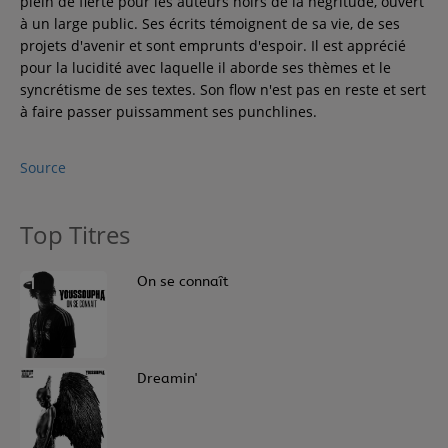
plein de fierté pour les auteurs noirs de la négritude, ouvert
à un large public. Ses écrits témoignent de sa vie, de ses
Contact
projets d'avenir et sont emprunts d'espoir. Il est apprécié
pour la lucidité avec laquelle il aborde ses thèmes et le
syncrétisme de ses textes. Son flow n'est pas en reste et sert
Régie Publicitaire
à faire passer puissamment ses punchlines.
Source
Fréquences
Top Titres
Recherche d'un titre
1
On se connaît
SE CONNECTER
2
Dreamin'