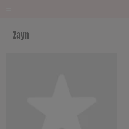
HOME
Zayn
RADIOPLAYER
CK RADIO Line-up
PODCASTS
Cultur'Ciné - Jean Meurice
CONCOURS
Contact