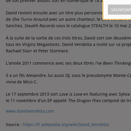
de son premier album, sort en numérique le 14 avril 2009 sur le
SAUVEGA
David revient ensuite avec un titre plus personnel,
I Hope She 
de
She Turns Around
avec un autre chanteur, le titre est sort
Sanchez,
Stealth Records
sous le catalogue STEALTH le 10 mai 2
À la suite de la sortie de ces trois titres, David sort son deuxiè
tous les Virgins Megastores. David Vendetta a invité sur ce pro
Rachael Starr et Peter Stormare.
L'année 2011 commence avec ses deux titres
I've Been Thinkin
Il a un fils Alexandre, lui aussi DJ, sous le pseudonyme Monte-Cri
mine
de Mico C.
Le 17 septembre 2013 sort
Love is Love
en featuring avec Sylvi
le 11 novembre d'un EP appelé
The Dragon Flies
composé de tro
www.davidvendetta.com
Source :
https://fr.wikipedia.org/wiki/David_Vendetta