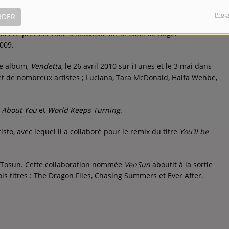
 label
DJ Center
.
Prop
RDER
Turns Around
qui aurait dû paraitre au départ sous le nom
i sous ce premier nom à nouveau sur le label de Roger
009.
me album,
Vendetta
, le 26 avril 2010 sur iTunes et le 3 mai dans
jet de nombreux artistes ; Luciana, Tara McDonald, Haifa Wehbe,
g About You
et
World Keeps Turning
.
sto, avec lequel il a collaboré pour le remix du titre
You'll be
a Tosun. Cette collaboration nommée
VenSun
aboutit à la sortie
is titres : The Dragon Flies, Chasing Summers et Ever After.