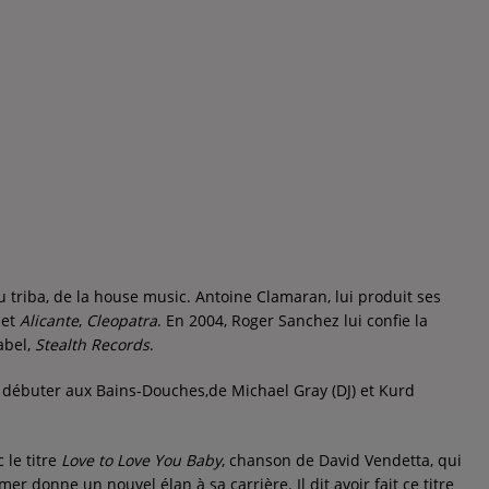
 triba, de la house music. Antoine Clamaran, lui produit ses
et
Alicante
,
Cleopatra
. En 2004, Roger Sanchez lui confie la
abel,
Stealth Records
.
fait débuter aux Bains-Douches,de Michael Gray (DJ) et Kurd
le titre
Love to Love You Baby
, chanson de David Vendetta, qui
donne un nouvel élan à sa carrière. Il dit avoir fait ce titre