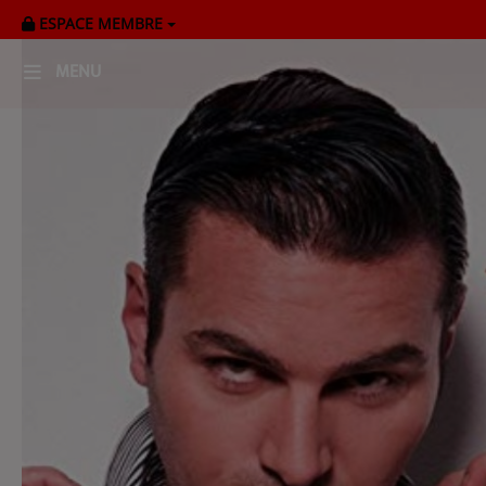
ESPACE MEMBRE
MENU
HOME
RADIOPLAYER
CK RADIO Line-up
PODCASTS
Cultur'Ciné - Jean Meurice
CONCOURS