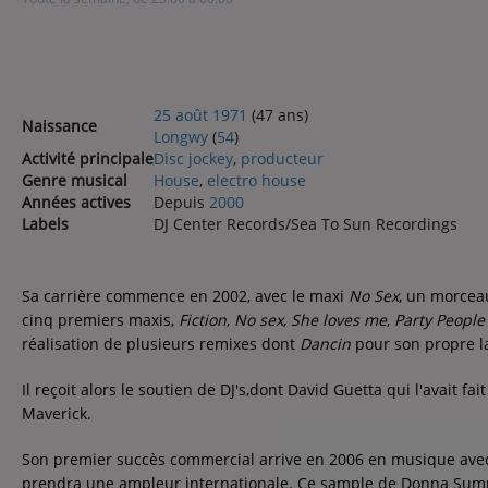
25
août
1971
(47 ans)
Naissance
Longwy
(
54
)
Activité principale
Disc jockey
,
producteur
Genre musical
House
,
electro house
Années actives
Depuis
2000
Labels
DJ Center Records/Sea To Sun Recordings
Sa carrière commence en 2002, avec le maxi
No Sex
, un morceau
cinq premiers maxis,
Fiction
,
No sex
,
She loves me
,
Party People
réalisation de plusieurs remixes dont
Dancin
pour son propre l
Il reçoit alors le soutien de DJ's,dont David Guetta qui l'avait 
Maverick.
Son premier succès commercial arrive en 2006 en musique avec 
prendra une ampleur internationale. Ce sample de Donna Summer 