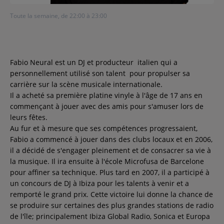
Contact
Toute la semaine, de 22:00 à 23:00
Régie Publicitaire
Fabio Neural est un DJ et producteur italien qui a
personnellement utilisé son talent pour propulser sa
carrière sur la scène musicale internationale.
Fréquences
Il a acheté sa première platine vinyle à l'âge de 17 ans en
commençant à jouer avec des amis pour s'amuser lors de
leurs fêtes.
Recherche d'un titre
Au fur et à mesure que ses compétences progressaient,
Fabio a commencé à jouer dans des clubs locaux et en 2006,
il a décidé de s'engager pleinement et de consacrer sa vie à
la musique. Il ira ensuite à l'école Microfusa de Barcelone
SE CONNECTER
pour affiner sa technique. Plus tard en 2007, il a participé à
un concours de DJ à Ibiza pour les talents à venir et a
remporté le grand prix. Cette victoire lui donne la chance de
se produire sur certaines des plus grandes stations de radio
de l'île; principalement Ibiza Global Radio, Sonica et Europa