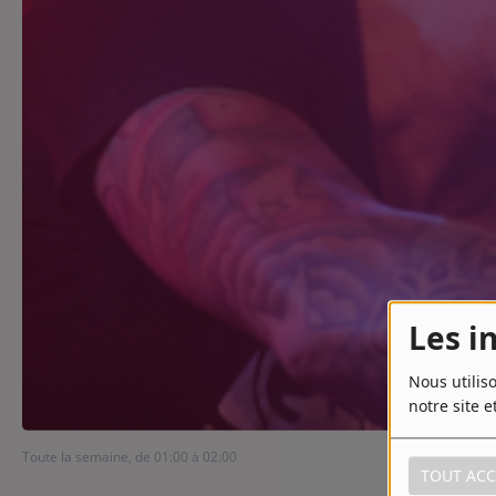
Contact
Contact
Régie Publicitaire
Fréquences
Recherche d'un titre
Les i
Nous utilis
notre site e
Toute la semaine, de 01:00 à 02:00
TOUT ACC