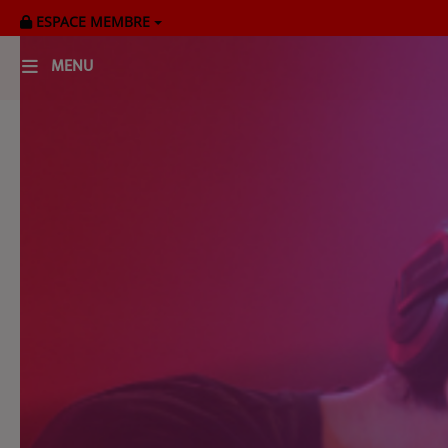
ESPACE MEMBRE
MENU
HOME
RADIOPLAYER
CK RADIO Line-up
PODCASTS
Cultur'Ciné - Jean Meurice
CONCOURS