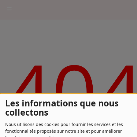
HOME
40
RADIOPLAYER
CK RADIO Line-up
PODCASTS
Cultur'Ciné - Jean Meurice
Les informations que nous
CONCOURS
collectons
Nous utilisons des cookies pour fournir les services et les
fonctionnalités proposés sur notre site et pour améliorer
Contact