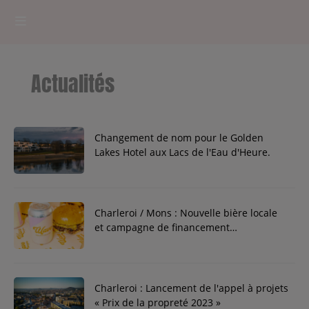
HOME
Actualités
RADIOPLAYER
CK RADIO Line-up
Changement de nom pour le Golden
Lakes Hotel aux Lacs de l'Eau d'Heure.
PODCASTS
Cultur'Ciné - Jean Meurice
Charleroi / Mons : Nouvelle bière locale
et campagne de financement
CONCOURS
participative.
Charleroi : Lancement de l'appel à projets
Contact
« Prix de la propreté 2023 »