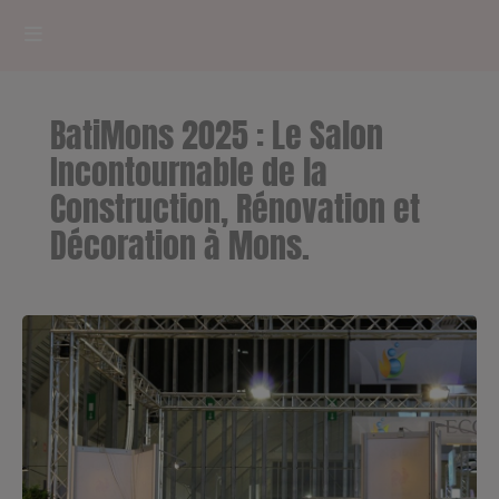
HOME
BatiMons 2025 : Le Salon
RADIOPLAYER
Incontournable de la
Construction, Rénovation et
CK RADIO Line-up
Décoration à Mons.
PODCASTS
Cultur'Ciné - Jean Meurice
CONCOURS
Contact