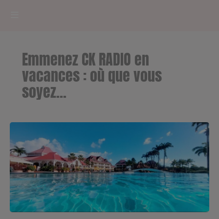
HOME
Emmenez CK RADIO en
RADIOPLAYER
vacances : où que vous
soyez...
CK RADIO Line-up
PODCASTS
Cultur'Ciné - Jean Meurice
CONCOURS
Contact