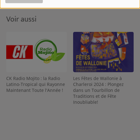
Voir aussi
CK Radio Mojito : la Radio
Les Fêtes de Wallonie à
Latino-Tropical qui Rayonne
Charleroi 2024 : Plongez
Maintenant Toute l'Année !
dans un Tourbillon de
Traditions et de Fête
Inoubliable!