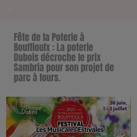
HOME
Fête de la Poterie à
RADIOPLAYER
Bouffioulx : La poterie
Dubois décroche le prix
CK RADIO Line-up
Sambria pour son projet de
parc à fours.
PODCASTS
Cultur'Ciné - Jean Meurice
CONCOURS
Contact