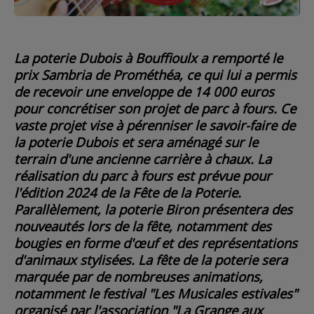
Contact
La poterie Dubois à Bouffioulx a remporté le
Régie Publicitaire
prix Sambria de Prométhéa, ce qui lui a permis
de recevoir une enveloppe de 14 000 euros
pour concrétiser son projet de parc à fours. Ce
Fréquences
vaste projet vise à pérenniser le savoir-faire de
la poterie Dubois et sera aménagé sur le
terrain d'une ancienne carrière à chaux. La
réalisation du parc à fours est prévue pour
Recherche d'un titre
l'édition 2024 de la Fête de la Poterie.
Parallèlement, la poterie Biron présentera des
nouveautés lors de la fête, notamment des
bougies en forme d'œuf et des représentations
SE CONNECTER
d'animaux stylisées. La fête de la poterie sera
marquée par de nombreuses animations,
notamment le festival "Les Musicales estivales"
organisé par l'association "La Grange aux