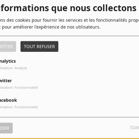
t "White Christmas" aux interprétations modernes de vos artistes
nformations que nous collectons
rique des fêtes de fin d'année.
ons des cookies pour fournir les services et les fonctionnalités pro
nnés et dévoués vous feront découvrir des anecdotes sur vos
t pour améliorer l'expérience de nos utilisateurs.
s avec des artistes renommés qui partagent leurs propres
EPTER
TOUT REFUSER
nalytics
ilisation: Analyse
t là pour la capturer et la diffuser à travers chaque note de
chez vous, laissez-vous emporter par l'ambiance chaleureuse
witter
ong de la période des fêtes.
ilisation: Fonctionnalité
ui unit les auditeurs dans la célébration de cette saison
acebook
re pour que chaque auditeur ressente la féerie de Noël à
ilisation: Fonctionnalité
Prop
RDER