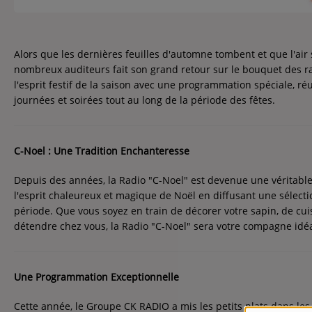
Contact
Contact
Alors que les dernières feuilles d'automne tombent et que l'air 
nombreux auditeurs fait son grand retour sur le bouquet des r
Régie Publicitaire
l'esprit festif de la saison avec une programmation spéciale, r
journées et soirées tout au long de la période des fêtes.
Fréquences
C-Noel : Une Tradition Enchanteresse
Depuis des années, la Radio "C-Noel" est devenue une véritable
l'esprit chaleureux et magique de Noël en diffusant une sélec
Recherche d'un titre
période. Que vous soyez en train de décorer votre sapin, de cui
détendre chez vous, la Radio "C-Noel" sera votre compagne idéa
Une Programmation Exceptionnelle
Cette année, le Groupe CK RADIO a mis les petits plats dans le