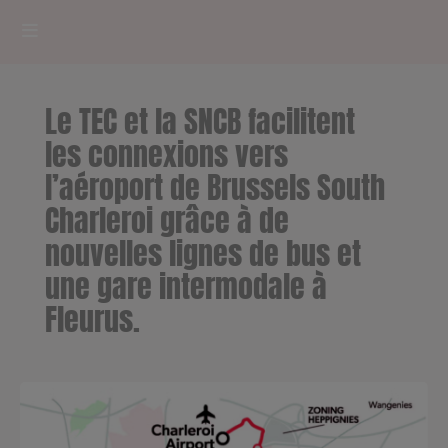
HOME
Le TEC et la SNCB facilitent
RADIOPLAYER
les connexions vers
l’aéroport de Brussels South
CK RADIO Line-up
Charleroi grâce à de
nouvelles lignes de bus et
PODCASTS
une gare intermodale à
Cultur'Ciné - Jean Meurice
Fleurus.
CONCOURS
Contact