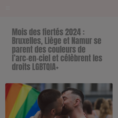
HOME
Mois des fiertés 2024 :
RADIOPLAYER
Bruxelles, Liège et Namur se
parent des couleurs de
CK RADIO Line-up
l’arc-en-ciel et célèbrent les
droits LGBTQIA+
PODCASTS
Cultur'Ciné - Jean Meurice
CONCOURS
Contact