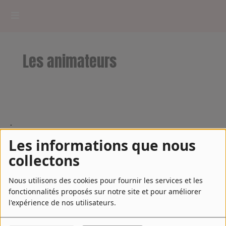
HOME
Les animateurs
RADIOPLAYER
CK RADIO Line-up
.
PODCASTS
Les informations que nous
Cultur'Ciné - Jean Meurice
collectons
CONCOURS
Nous utilisons des cookies pour fournir les services et les
fonctionnalités proposés sur notre site et pour améliorer
l'expérience de nos utilisateurs.
Contact