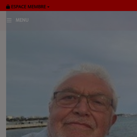
ESPACE MEMBRE
MENU
HOME
RADIOPLAYER
CK RADIO Line-up
PODCASTS
Cultur'Ciné - Jean Meurice
CONCOURS