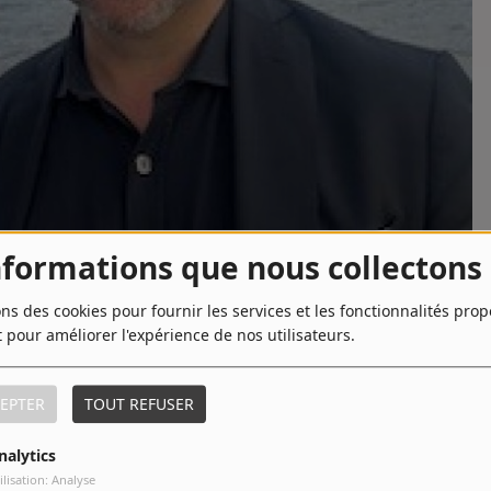
nformations que nous collectons
ons des cookies pour fournir les services et les fonctionnalités pro
t pour améliorer l'expérience de nos utilisateurs.
TÉLÉCHARGER LE PODCAST
EPTER
TOUT REFUSER
 avec l’homme derrière Panache Productions et La Compagnie
nalytics
oins de trois ilms : « DALLOWAY » de Yann Gozlan, projeté en
ilisation: Analyse