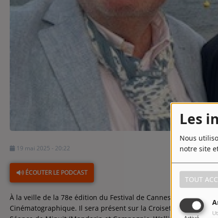
Contact
Contact
Régie Publicitaire
Fréquences
Les i
Recherche d'un titre
Nous utilis
notre site e
19 mai 2025 - 20:22
ÉCOUTER LE PODCAST
TOUT ACC
À la veille de la 78e édition du Festival de Cannes, rencontre
A
Cinématographique. Il sera présent sur la Croisette avec pas m
Ut