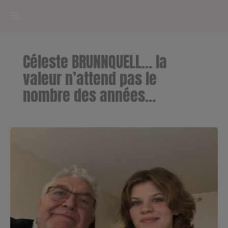
HOME
Céleste BRUNNQUELL… la
RADIOPLAYER
valeur n’attend pas le
nombre des années…
CK RADIO Line-up
PODCASTS
Cultur'Ciné - Jean Meurice
CONCOURS
Contact