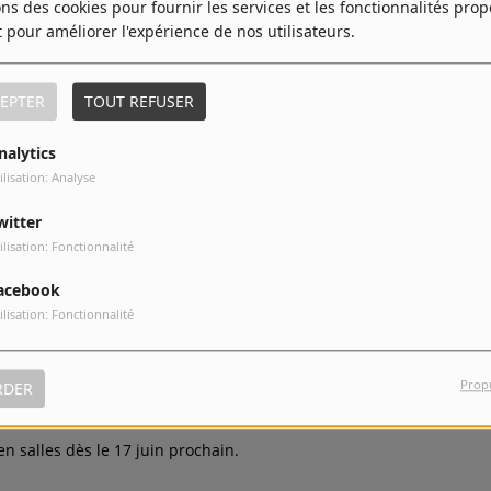
ons des cookies pour fournir les services et les fonctionnalités pro
t pour améliorer l'expérience de nos utilisateurs.
EPTER
TOUT REFUSER
TÉLÉCHARGER LE PODCAST
nalytics
ilisation: Analyse
witter
ilisation: Fonctionnalité
bre, étrange et profondément humain.
acebook
peuplé de figures en errance et de récits fragmentés.
ilisation: Fonctionnalité
e sensorielle où le réel semble constamment se dérober.
Prop
RDER
ns.
n salles dès le 17 juin prochain.