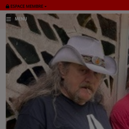
ESPACE MEMBRE
MENU
HOME
RADIOPLAYER
CK RADIO Line-up
PODCASTS
Cultur'Ciné - Jean Meurice
CONCOURS