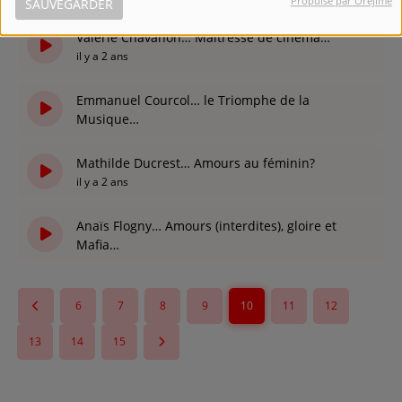
Propulsé par Orejime
SAUVEGARDER
Valérie Chavanon… Maîtresse de cinéma…
il y a 2 ans
Emmanuel Courcol… le Triomphe de la
Musique…
il y a 2 ans
Mathilde Ducrest… Amours au féminin?
il y a 2 ans
Anaïs Flogny… Amours (interdites), gloire et
Mafia…
il y a 2 ans
6
7
8
9
10
11
12
13
14
15