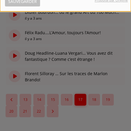
Propulsé par Orejime
SAUVEGARDER
il y a 3 ans
Didier Bourdon… ou le grand Art du Too Much…
il y a 3 ans
Félix Radu….L’Amour, toujours l’Amour!
il y a 3 ans
Doug Headline-Luana Vergari… Vous avez dit
fantastique ? Comme c’est étrange !
il y a 3 ans
Florent Silloray … Sur les traces de Marlon
Brando!
il y a 3 ans
13
14
15
16
17
18
19
20
21
22