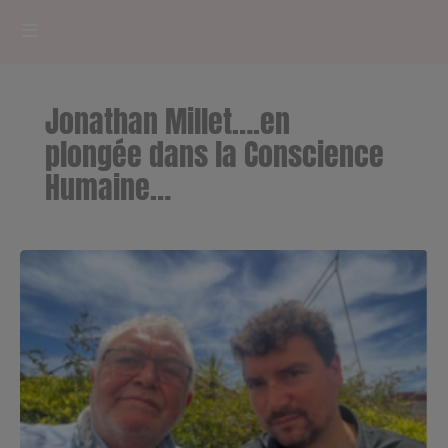
HOME
Jonathan Millet….en
RADIOPLAYER
plongée dans la Conscience
Humaine…
CK RADIO Line-up
PODCASTS
Cultur'Ciné - Jean Meurice
CONCOURS
Contact