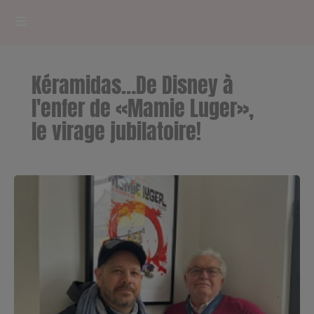
HOME
Kéramidas…De Disney à
RADIOPLAYER
l'enfer de «Mamie Luger»,
le virage jubilatoire!
CK RADIO Line-up
PODCASTS
Cultur'Ciné - Jean Meurice
CONCOURS
Contact