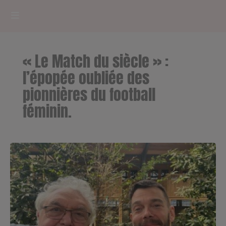
HOME
« Le Match du siècle » :
RADIOPLAYER
l’épopée oubliée des
pionnières du football
CK RADIO Line-up
féminin.
PODCASTS
Cultur'Ciné - Jean Meurice
CONCOURS
Contact