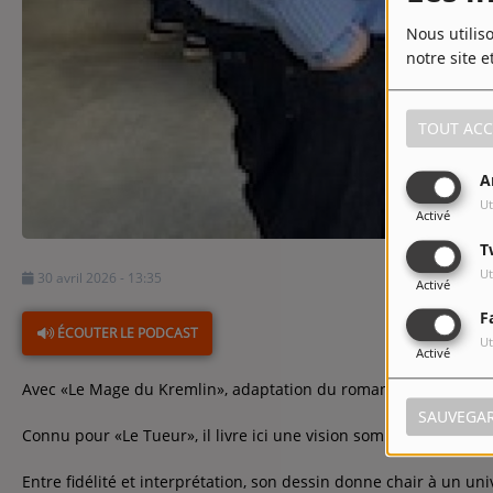
Nous utilis
notre site e
TOUT ACC
A
Ut
Activé
T
Ut
30 avril 2026 - 13:35
Activé
F
ÉCOUTER LE PODCAST
Ut
Activé
Avec «
Le Mage du Kremlin»
, adaptation du roman de
Giuliano 
SAUVEGA
Connu pour «
Le Tueur»
, il livre ici une vision sombre et immer
Entre fidélité et interprétation, son dessin donne chair à un uni