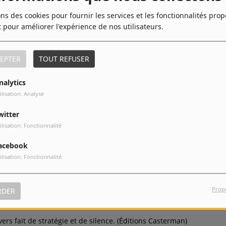
ons des cookies pour fournir les services et les fonctionnalités pro
t pour améliorer l'expérience de nos utilisateurs.
EPTER
TOUT REFUSER
nalytics
ilisation: Analyse
witter
ilisation: Fonctionnalité
acebook
TÉLÉCHARGER LE PODCAST
ilisation: Fonctionnalité
da Empoli
,
Luc Jacamon
explore les coulisses du pouvoir russe.
Prop
RDER
sive de la politique contemporaine.
vers fait de stratégie et de silence. (Éditions Casterman)