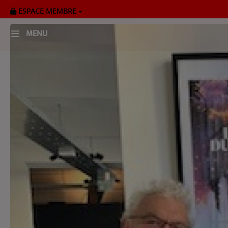
ESPACE MEMBRE
MENU
HOME
RADIOPLAYER
CK RADIO Line-up
PODCASTS
Cultur'Ciné - Jean Meurice
CONCOURS