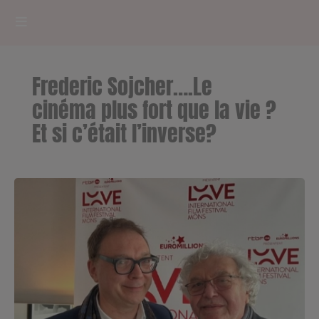
HOME
Frederic Sojcher….Le
RADIOPLAYER
cinéma plus fort que la vie ?
Et si c’était l’inverse?
CK RADIO Line-up
PODCASTS
Cultur'Ciné - Jean Meurice
CONCOURS
Contact