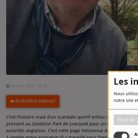
Contact
Contact
Régie Publicitaire
Fréquences
Les i
28 mars 2026 - 14:32
Recherche d'un titre
Nous utilis
notre site e
ÉCOUTER LE PODCAST
C’est l’histoire vraie d’un scandale sportif enfoui dans les arch
TOUT ACC
pressent au Goodison Park de Liverpool pour un match de femm
autorités anglaises. C’est cette page méconnue de l’histoire qu
A
à jongler entre animation (il a travaillé pour DreamWorks!) et