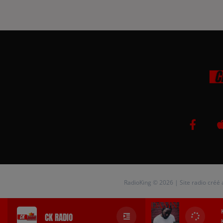
RadioKing © 2026 | Site radio créé
CK RADIO