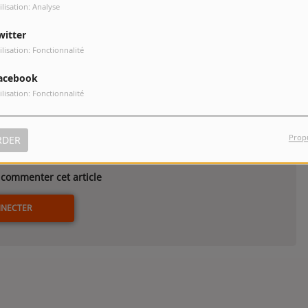
ilisation: Analyse
e en 1915, dans l’Angleterre en guerre, où des ouvrières
t Emily y jouent bien jusqu’à devenir professionnelles et à faire
witter
gurante, brisée net par une interdiction absurde, mais portée
ilisation: Fonctionnalité
D aussi sportive que féministe, aussi historique qu’universelle.
acebook
ilisation: Fonctionnalité
Prop
RDER
commenter cet article
NNECTER