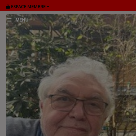
ESPACE MEMBRE
MENU
HOME
RADIOPLAYER
CK RADIO Line-up
PODCASTS
Cultur'Ciné - Jean Meurice
CONCOURS