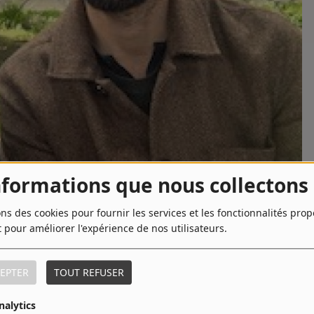
nformations que nous collectons
ons des cookies pour fournir les services et les fonctionnalités pro
t pour améliorer l'expérience de nos utilisateurs.
TÉLÉCHARGER LE PODCAST
ives du football. En mars 1920, plus de 60 000 supporters se
EPTER
TOUT REFUSER
es : un record qui restera longtemps inavouable pour les
e Sébastien Piquet, dessinateur diplômé des Gobelins et habitué
nalytics
 bande dessinée, choisit de mettre en images dans «Le Match du