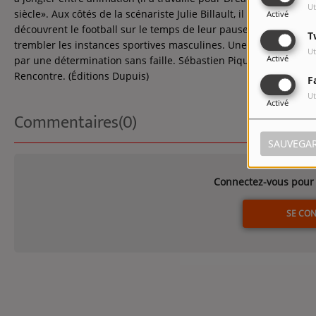
Ut
siècle». Aux côtés de la scénariste Julie Billault, il nous ramèn
Activé
découvrent le football sur le temps de leur pause. Katie, Linda e
T
trembler les instances sportives masculines. Une ascension ful
Ut
Activé
par une détermination sans faille. Sébastien Piquet signe une B
Rencontre. (Éditions Dupuis)
F
Ut
Activé
Commentaires(0)
SAUVEGA
Connectez-vous pour 
SE CO