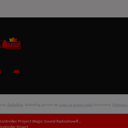
 avec
RadioKing
. RadioKing permet de
créer sa propre radio
facilement.
Politique 
Kontroller Project-Magic Sound Radioshow#286
Kontroller Project