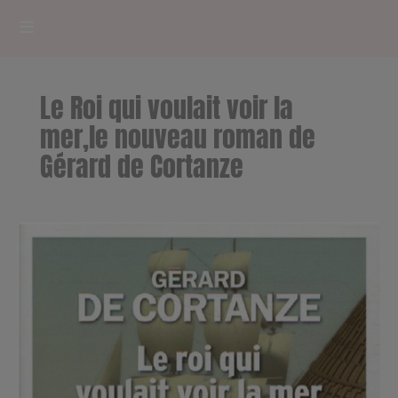
HOME
Le Roi qui voulait voir la
RADIOPLAYER
mer,le nouveau roman de
Gérard de Cortanze
CK RADIO Line-up
PODCASTS
Cultur'Ciné - Jean Meurice
CONCOURS
Contact