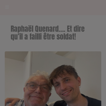
HOME
Raphaël Quenard…. Et dire
RADIOPLAYER
qu’il a failli être soldat!
CK RADIO Line-up
PODCASTS
Cultur'Ciné - Jean Meurice
CONCOURS
Contact