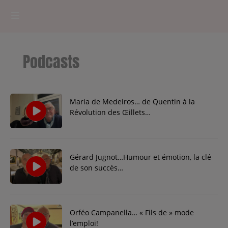
HOME
Podcasts
RADIOPLAYER
CK RADIO Line-up
Maria de Medeiros… de Quentin à la
Révolution des Œillets…
PODCASTS
Cultur'Ciné - Jean Meurice
Gérard Jugnot…Humour et émotion, la clé
de son succès…
CONCOURS
Orféo Campanella… « Fils de » mode
Contact
l’emploi!