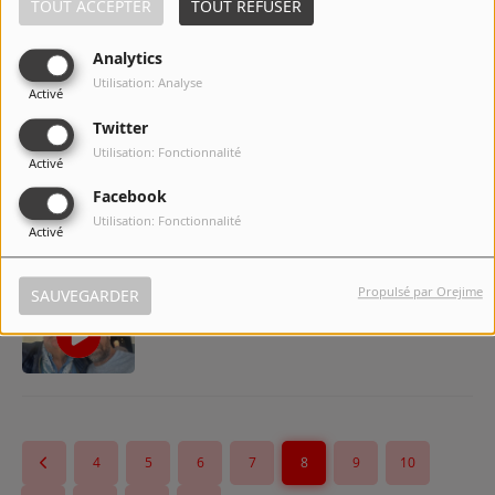
TOUT ACCEPTER
TOUT REFUSER
Analytics
Catel Muller et José-Louis Bocquet…
Utilisation: Analyse
Activé
ANITA CONTI, la Reine des Mers…
Twitter
Utilisation: Fonctionnalité
Activé
Eliane Umuhire…. Elle aurait pu s’appeler
Facebook
Grâce…
Utilisation: Fonctionnalité
Activé
Propulsé par Orejime
SAUVEGARDER
Gregory Montel… 100% adorable!
4
5
6
7
8
9
10