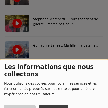
Contact
Stéphane Marchetti… Correspondant de
Régie Publicitaire
guerre… même pas peur?
Fréquences
Guillaume Senez… Ma fille, ma bataille…
Recherche d'un titre
Les informations que nous
David Oelhoffen…. Antigone, symbole de
collectons
Paix?
SE CONNECTER
Nous utilisons des cookies pour fournir les services et les
fonctionnalités proposés sur notre site et pour améliorer
l'expérience de nos utilisateurs.
Julie Brimant… Dali, ange ou démon
subliminal?