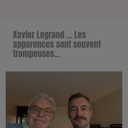
HOME
Xavier Legrand … Les
RADIOPLAYER
apparences sont souvent
trompeuses…
CK RADIO Line-up
PODCASTS
Cultur'Ciné - Jean Meurice
CONCOURS
Contact