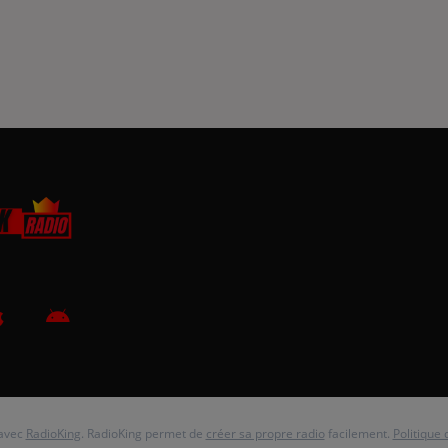
 avec
RadioKing
. RadioKing permet de
créer sa propre radio
facilement.
Politique 