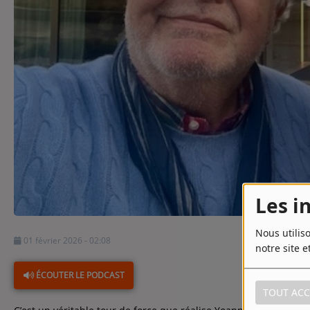
Contact
Contact
Régie Publicitaire
Fréquences
Recherche d'un titre
Les i
Nous utilis
01 février 2026 - 02:08
notre site e
ÉCOUTER LE PODCAST
TOUT ACC