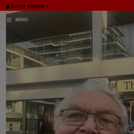
ESPACE MEMBRE
MENU
HOME
RADIOPLAYER
CK RADIO Line-up
PODCASTS
Cultur'Ciné - Jean Meurice
CONCOURS