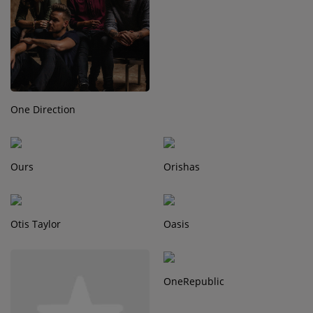
Contact
Régie Publicitaire
One Direction
Fréquences
Ours
Orishas
Recherche d'un titre
Otis Taylor
Oasis
SE CONNECTER
OneRepublic