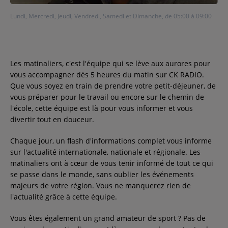
Contact
Lundi, Mercredi, Jeudi, Vendredi, Samedi et Dimanche, de 05:00 à 09:00
Régie Publicitaire
Les matinaliers, c'est l'équipe qui se lève aux aurores pour
vous accompagner dès 5 heures du matin sur CK RADIO.
Que vous soyez en train de prendre votre petit-déjeuner, de
Fréquences
vous préparer pour le travail ou encore sur le chemin de
l'école, cette équipe est là pour vous informer et vous
divertir tout en douceur.
Recherche d'un titre
Chaque jour, un flash d'informations complet vous informe
sur l'actualité internationale, nationale et régionale. Les
matinaliers ont à cœur de vous tenir informé de tout ce qui
se passe dans le monde, sans oublier les événements
SE CONNECTER
majeurs de votre région. Vous ne manquerez rien de
l'actualité grâce à cette équipe.
Vous êtes également un grand amateur de sport ? Pas de