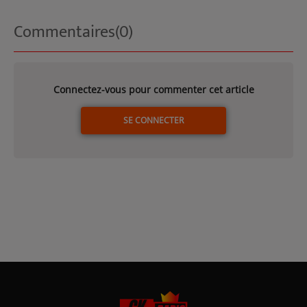
dans
AMOUREUX
l'industrie
AUX LACS DE
Commentaires(0)
chimique.
L'EAU D'HEURE
Connectez-vous pour commenter cet article
SE CONNECTER