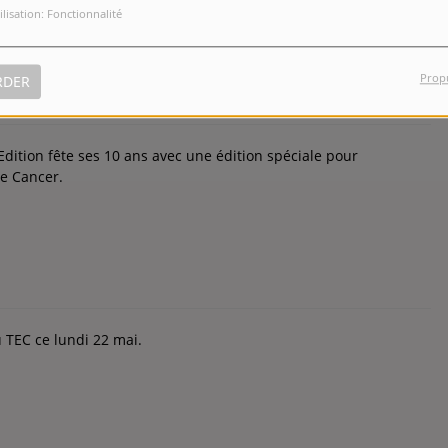
ilisation: Fonctionnalité
Prop
RDER
dition fête ses 10 ans avec une édition spéciale pour
le Cancer.
 TEC ce lundi 22 mai.