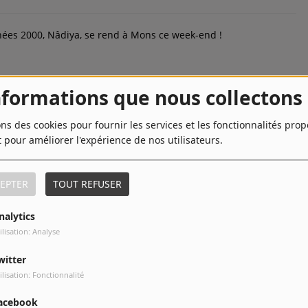
ées 2000, Nâdiya, se rend à Mons ce week-end !
nformations que nous collectons
ons des cookies pour fournir les services et les fonctionnalités pro
t pour améliorer l'expérience de nos utilisateurs.
r Fleurus.
EPTER
TOUT REFUSER
nalytics
ilisation: Analyse
witter
ilisation: Fonctionnalité
RTISANS ET PRODUCTEURS DE CHEZ NOUS REVIENT LE 28 MAI
MENT DE MARCINELLE AVEC PLUS DE 40 ARTISANS AU
acebook