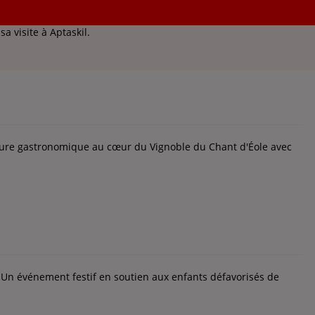
e l'importance de la formation dans le secteur de la chimie et
sa visite à Aptaskil.
nture gastronomique au cœur du Vignoble du Chant d'Éole avec
: Un événement festif en soutien aux enfants défavorisés de