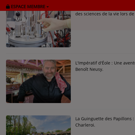
ESPACE MEMBRE
Le roi Philippe met en lumièr
des sciences de la vie lors de 
MENU
HOME
RADIOPLAYER
CK RADIO Line-up
L'Impératif d'Éole : Une ave
Benoît Neusy.
PODCASTS
Cultur'Ciné - Jean Meurice
CONCOURS
La Guinguette des Papillons 
Charleroi.