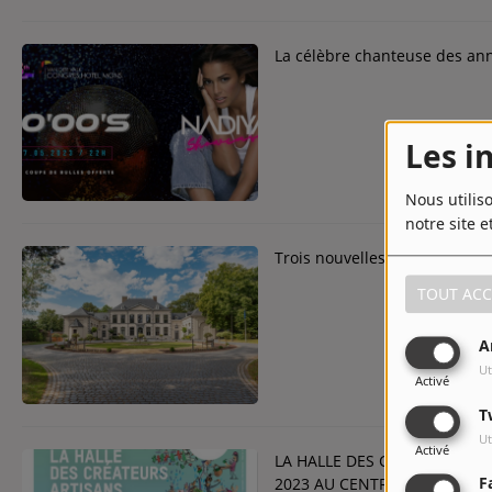
La célèbre chanteuse des ann
Les i
Nous utilis
notre site e
Trois nouvelles positives pou
TOUT ACC
A
Ut
Activé
T
Ut
Activé
LA HALLE DES CREATEURS, A
2023 AU CENTRE DE DELASSE
F