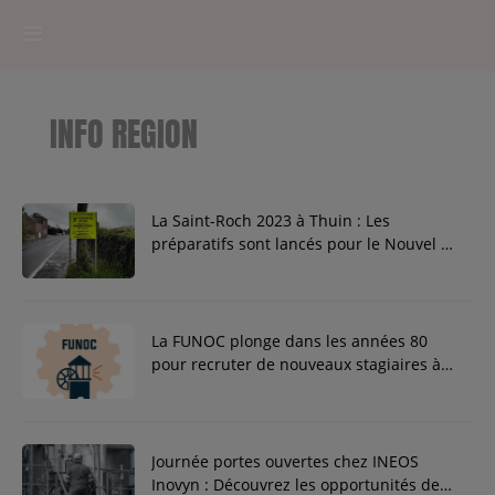
HOME
INFO REGION
RADIOPLAYER
CK RADIO Line-up
La Saint-Roch 2023 à Thuin : Les
préparatifs sont lancés pour le Nouvel An
thudinien.
PODCASTS
Cultur'Ciné - Jean Meurice
La FUNOC plonge dans les années 80
pour recruter de nouveaux stagiaires à
CONCOURS
Charleroi.
Journée portes ouvertes chez INEOS
Contact
Inovyn : Découvrez les opportunités de