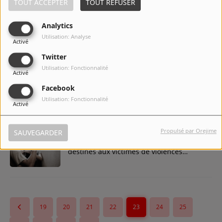
TOUT ACCEPTER
TOUT REFUSER
Analytics
Le Bad Festival fait son grand retour à
Utilisation: Analyse
Activé
Lodelinsart : Un rendez-vous estival
incontournable pour les gourmets et les
Twitter
fêtards.
Utilisation: Fonctionnalité
Activé
DOUR FESTIVAL DÉVOILE LE LINE-UP DU
Facebook
ROCKAMADOUR.
Utilisation: Fonctionnalité
Activé
Propulsé par Orejime
SAUVEGARDER
Appel aux dons pour des kits d'urgence
destinés aux victimes de violences
intrafamiliales.
19
20
21
22
23
24
25