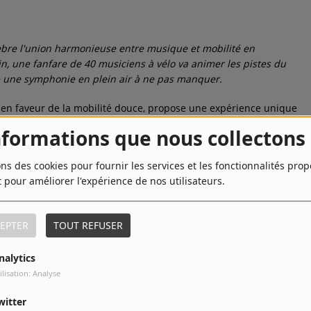
élèbre l'union harmonieuse entre musique et mobilité en
, une fanfare de 40 musiciens à vélo va animer les pistes du
e une symphonie en plein air à ne pas manquer.
en faveur de la mobilité douce, propose une expérience unique
 fanfare de 40 musiciens à vélo prendra d'assaut le nouveau
nformations que nous collectons
ons des cookies pour fournir les services et les fonctionnalités pro
ilité, offre l'opportunité aux résidents de Mons et aux visiteurs
t pour améliorer l'expérience de nos utilisateurs.
ar une symphonie vivante. La balade débutera sur le parking de
 pour une expérience musicale et cycliste unique.
EPTER
TOUT REFUSER
est essentiel de réserver leur place à l'avance en utilisant le
a fanfare à vélo promet une expérience exceptionnelle, et les
nalytics
tre participation.
ilisation: Analyse
sages pittoresques du RAVeL 109A, offrant des vues
witter
terminera à la halle multisports d'Hyon, située sur la place, où