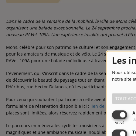
Dans le cadre de la semaine de la mobilité, la ville de Mons c
organisant une balade exceptionnelle. Le 24 septembre prochain
nouveau RAVeL 109A. Une expérience insolite qui promet d'êtr
Mons, célèbre pour son patrimoine culturel et son engagement 
pour les amateurs de musique et de vélo. Le 24 septembre, une
Les i
RAVeL 109A pour une balade mélodieuse à travers la ville.
Nous utilis
L'événement, qui s'inscrit dans le cadre de la semaine de la mob
notre site e
de découvrir la beauté du paysage tout en étant accompagné p
l'Héribus, rue Hector Delanois, où les participants se réuniront
TOUT ACC
Pour ceux qui souhaitent participer à cette aventure musicale, il 
formulaire de réservation disponible ici :
lien de réservation
. L
A
places sont limitées, alors réservez rapidement pour garantir vo
Ut
Activé
Le parcours emmènera les cyclistes-musiciens à travers les pay
T
magnifiques et une ambiance musicale inoubliable. La balade se 