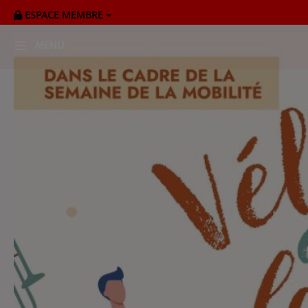
ESPACE MEMBRE
MENU
HOME
RADIOPLAYER
CK RADIO Line-up
PODCASTS
Cultur'Ciné - Jean Meurice
CONCOURS