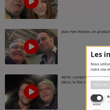
Contact
Contact
Régie Publicitaire
Jean-Yves Roubin, un product
Fréquences
Les i
Nous utilis
notre site e
Recherche d'un titre
Après « Jusqu’à la garde »,
DIEU», le film choc de Franço
TOUT ACC
A
Ut
Activé