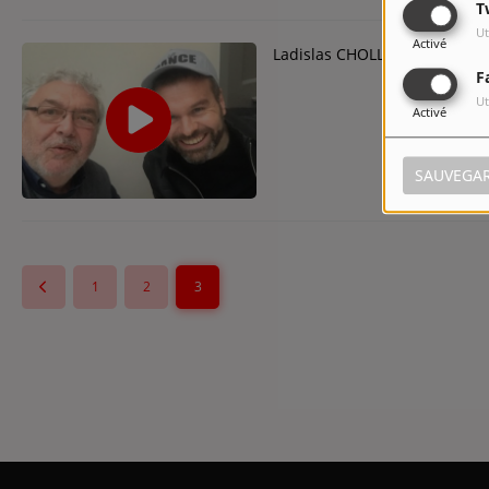
T
Ut
Activé
Ladislas CHOLLAT, un (immense
F
Ut
Activé
SAUVEGA
1
2
3