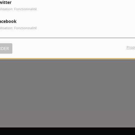
witter
ilisation: Fonctionnalité
) talent voué à mettre en avant celui des autres...
acebook
ilisation: Fonctionnalité
Prop
RDER