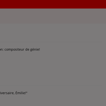
erniers montres sacrés du cinéma français...
on: compositeur de génie!
ersaire, Émilie!"