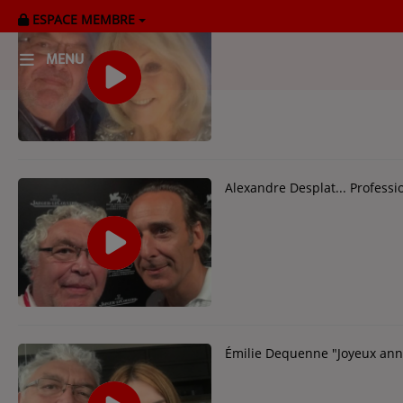
ESPACE MEMBRE
Mylène Demongeot, l’un des d
MENU
HOME
RADIOPLAYER
CK RADIO Line-up
Alexandre Desplat... Professi
PODCASTS
Cultur'Ciné - Jean Meurice
CONCOURS
Émilie Dequenne "Joyeux anniv