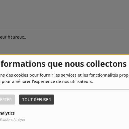
eur heureux..
nformations que nous collectons
ons des cookies pour fournir les services et les fonctionnalités pro
t pour améliorer l'expérience de nos utilisateurs.
 encore un rôle puissant pour Denis MÉNOCHET dans «GRÂCE À
is Ozon
EPTER
TOUT REFUSER
nalytics
ilisation: Analyse