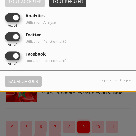
TOUT ACCEPTER
TOUT REFUSER
Analytics
L'Art prend vie dans les rues de Mons :
Utilisation: Analyse
Activé
Bienvenue à la Biennale des Cultures
Urbaines 2023
Twitter
Utilisation: Fonctionnalité
Activé
Fêtes de Wallonie, Mons, activités,
Facebook
marché aux herbes, théâtre en rue,
Utilisation: Fonctionnalité
Activé
animations, spectacle, feu d'artifice.
Propulsé par Orejime
SAUVEGARDER
Charleroi exprime sa solidarité avec le
Maroc et honore les victimes du séisme
5
6
7
8
9
10
11