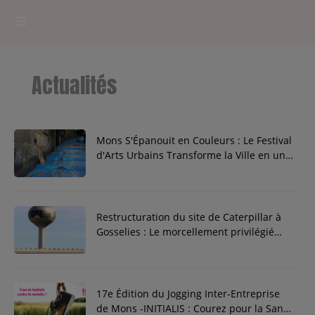
HOME
Actualités
RADIOPLAYER
CK RADIO Line-up
Mons S'Épanouit en Couleurs : Le Festival
d'Arts Urbains Transforme la Ville en un
Chef-d'Œuvre Vivant
PODCASTS
Cultur'Ciné - Jean Meurice
Restructuration du site de Caterpillar à
Gosselies : Le morcellement privilégié
CONCOURS
après les échecs de Thunderpower et
Legoland
17e Édition du Jogging Inter-Entreprise
Contact
de Mons -INITIALIS : Courez pour la Santé