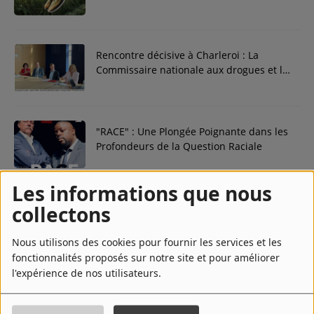
et la Solidarité le 27 Octobre 2023
Contact
Rencontre décisive à Charleroi : La
Régie Publicitaire
Commissaire nationale aux drogues et la
Procureur général de Mons unissent
leurs forces dans la lutte contre le trafic
de stupéfiants.
Fréquences
"RACE" : Une Plongée Poignante dans les
Profondeurs de la Question Raciale
Recherche d'un titre
Les informations que nous
Mons : Une Symphonie Cycliste - 40
collectons
Musiciens parcourent le Nouveau RAVeL
SE CONNECTER
Nous utilisons des cookies pour fournir les services et les
fonctionnalités proposés sur notre site et pour améliorer
l'expérience de nos utilisateurs.
L’Ancre reste ancrée à Charleroi pour une
saison 2023-2024 prometteuse.