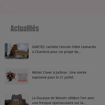
HOME
Actualités
RADIOPLAYER
CK RADIO Line-up
IGRETEC rachète l'ancien hôtel Leonardo
à Charleroi pour un projet de
reconversion dynamique.
PODCASTS
Cultur'Ciné - Jean Meurice
Mister Cover à Jurbise : Une soirée
explosive pour le 21 juillet.
CONCOURS
La Ducasse de Mesvin célèbre l'art avec
Contact
une fresque spectaculaire sur la