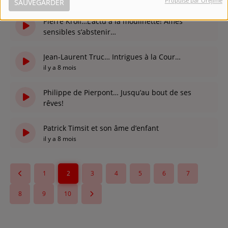
Propulsé par Orejime
SAUVEGARDER
il y a 6 mois
Pierre Kroll…L’actu à la moulinette! Âmes
sensibles s’abstenir…
il y a 8 mois
Jean-Laurent Truc… Intrigues à la Cour…
il y a 8 mois
Philippe de Pierpont… Jusqu’au bout de ses
rêves!
il y a 8 mois
Patrick Timsit et son âme d’enfant
il y a 8 mois
1
2
3
4
5
6
7
8
9
10