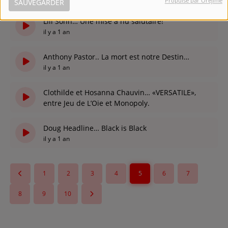
Propulsé par Orejime
SAUVEGARDER
il y a 1 an
Lili Sohn… Une mise à nu salutaire!
il y a 1 an
Anthony Pastor.. La mort est notre Destin…
il y a 1 an
Clothilde et Hosanna Chauvin… «VERSATILE»,
entre Jeu de L’Oie et Monopoly.
il y a 1 an
Doug Headline… Black is Black
il y a 1 an
1
2
3
4
5
6
7
8
9
10