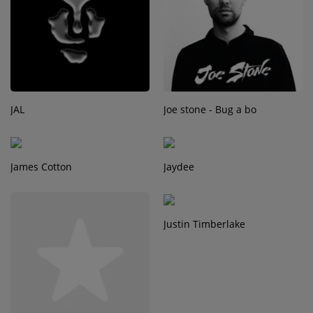
Contact
Régie Publicitaire
JAL
Joe stone - Bug a bo
Fréquences
James Cotton
Jaydee
Recherche d'un titre
Justin Timberlake
SE CONNECTER