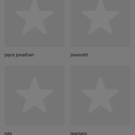
Joyce Jonathan
Jovanotti
JoJo
JeanJass