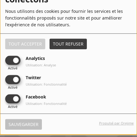
Nous utilisons des cookies pour fournir les services et les
Jimmy Cliff
Jean-Pierre Mader
fonctionnalités proposés sur notre site et pour améliorer
l'expérience de nos utilisateurs.
TOUT ACCEPTER
TOUT REFUSER
Analytics
Utilisation: Analyse
Activé
Twitter
Utilisation: Fonctionnalité
Activé
Joe Cocker
Jean-Jacques Goldman
Facebook
Utilisation: Fonctionnalité
Activé
Propulsé par Orejime
SAUVEGARDER