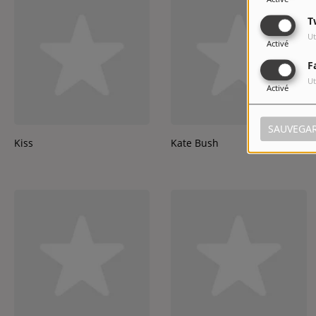
T
Ut
Activé
F
Ut
Activé
SAUVEGA
Kiss
Kate Bush