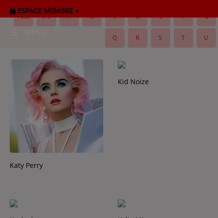
ESPACE MEMBRE
Tous
0-9
A
B
C
D
E
F
G
MENU
Q
R
S
T
U
HOME
RADIOPLAYER
Kid Noize
CK RADIO Line-up
PODCASTS
Cultur'Ciné - Jean Meurice
Katy Perry
CONCOURS