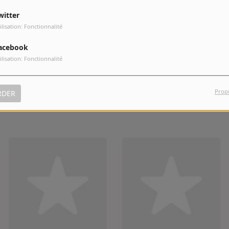
witter
ilisation: Fonctionnalité
acebook
ilisation: Fonctionnalité
Prop
RDER
Kamini
Klaas