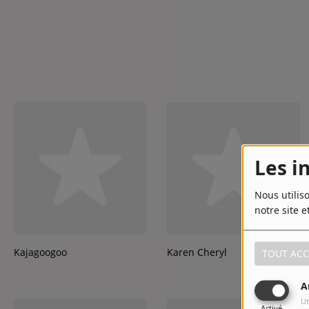
Les i
Nous utilis
notre site e
Kajagoogoo
Karen Cheryl
TOUT ACC
A
Ut
Activé