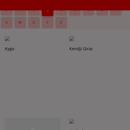
H
I
J
L
M
N
O
P
K
V
W
X
Y
Z
Kygo
Kendji Girac