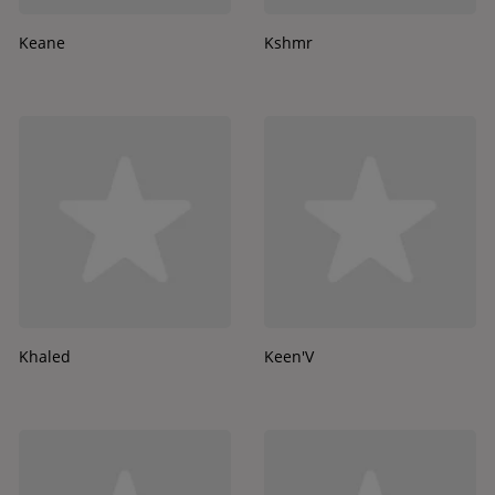
Keane
Kshmr
Khaled
Keen'V