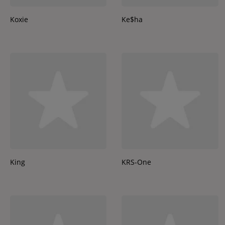
Koxie
Ke$ha
King
KRS-One