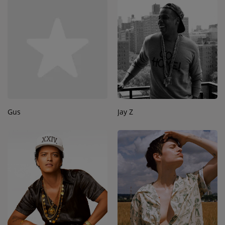
Gus
Jay Z