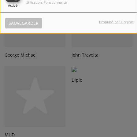
Utilisation: Fonctionnalité
Activé
Propulsé par Orejime
SAUVEGARDER
George Michael
John Travolta
Diplo
MUD