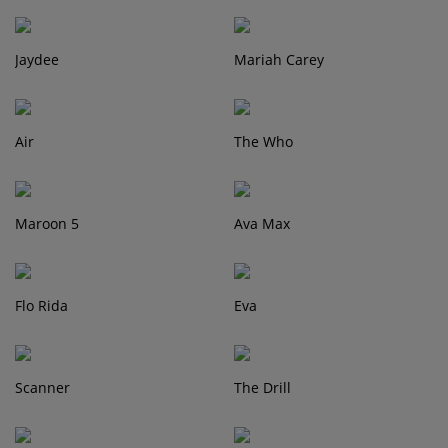
Contact
Jaydee
Mariah Carey
Régie Publicitaire
Air
The Who
Fréquences
Maroon 5
Ava Max
Recherche d'un titre
Flo Rida
Eva
SE CONNECTER
Scanner
The Drill