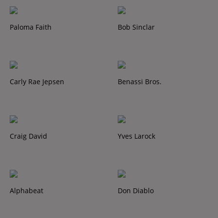
Contact
Contact
Paloma Faith
Bob Sinclar
Régie Publicitaire
Carly Rae Jepsen
Benassi Bros.
Fréquences
Craig David
Yves Larock
Recherche d'un titre
Alphabeat
Don Diablo