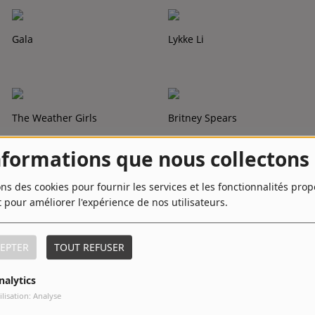
Gala
Lykke Li
The Weather Girls
Britney Spears
nformations que nous collectons
ons des cookies pour fournir les services et les fonctionnalités pro
Groove Armada
LMFAO
t pour améliorer l'expérience de nos utilisateurs.
EPTER
TOUT REFUSER
Majestic
Tiësto
nalytics
ilisation: Analyse