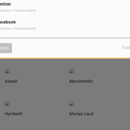
witter
ilisation: Fonctionnalité
Showtek
Diva Faune
acebook
ilisation: Fonctionnalité
Prop
RDER
Laurent Wolf
Will Young
Axwell
Marshmello
Hardwell
Marwa Loud