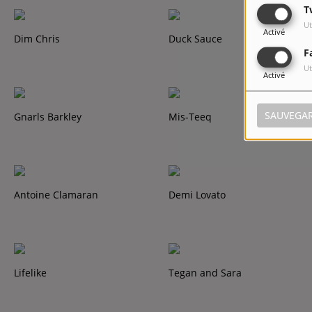
T
Ut
Activé
Dim Chris
Duck Sauce
F
Ut
Activé
SAUVEGA
Gnarls Barkley
Mis-Teeq
Antoine Clamaran
Demi Lovato
Lifelike
Tegan and Sara