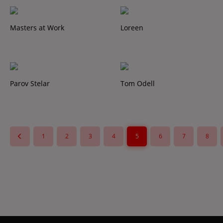
Masters at Work
Loreen
Parov Stelar
Tom Odell
1
2
3
4
5
6
7
8