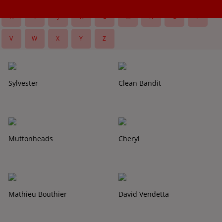
H
I
J
K
L
M
N
O
P
V
W
X
Y
Z
Sylvester
Clean Bandit
Muttonheads
Cheryl
Mathieu Bouthier
David Vendetta