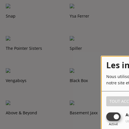
Snap
Ysa Ferrer
The Pointer Sisters
Spiller
Les i
Nous utilis
Vengaboys
Black Box
notre site e
TOUT ACC
Above & Beyond
Basement Jaxx
A
Ut
Activé