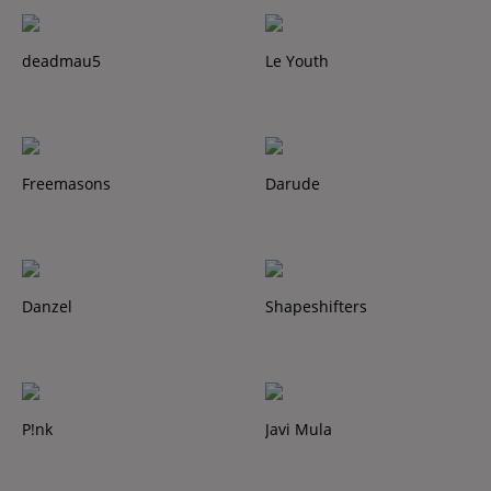
deadmau5
Le Youth
Freemasons
Darude
Danzel
Shapeshifters
P!nk
Javi Mula