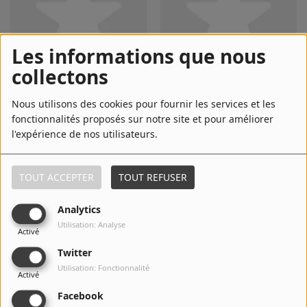
Les informations que nous
collectons
Bibie
Il était une fois
Nous utilisons des cookies pour fournir les services et les
fonctionnalités proposés sur notre site et pour améliorer
l'expérience de nos utilisateurs.
TOUT ACCEPTER
TOUT REFUSER
Analytics
Utilisation: Analyse
Activé
Twitter
Utilisation: Fonctionnalité
Activé
Ginette Reno
Jimmy Somerville
Facebook