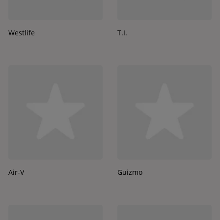
Westlife
T.I.
Air-V
Guizmo