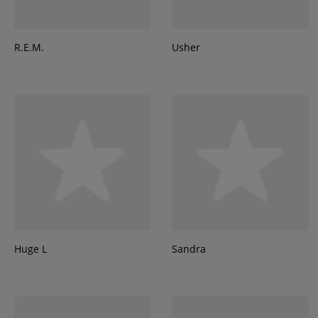
R.E.M.
Usher
Huge L
Sandra