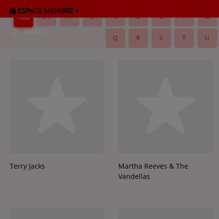
ESPACE MEMBRE
0-9
A
B
C
D
E
F
G
Tous
MENU
Q
R
S
T
U
HOME
RADIOPLAYER
CK RADIO Line-up
PODCASTS
Cultur'Ciné - Jean Meurice
Terry Jacks
Martha Reeves & The
Vandellas
CONCOURS