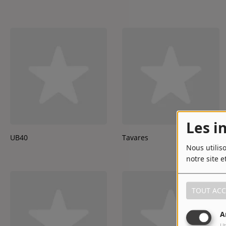
Les i
UB40
Tavares
Nous utilis
notre site e
TOUT ACC
A
Ut