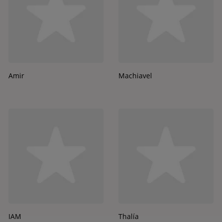
Amir
Machiavel
IAM
Thalía