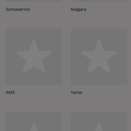
Sanseverino
Niagara
INXS
Yazoo