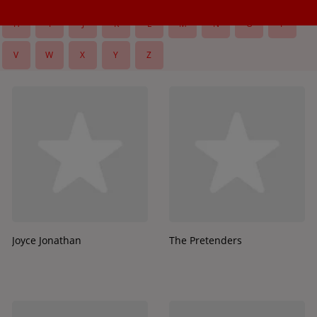
H
I
J
K
L
M
N
O
P
V
W
X
Y
Z
Joyce Jonathan
The Pretenders