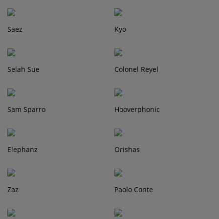
Contact
Saez
Kyo
Régie Publicitaire
Selah Sue
Colonel Reyel
Fréquences
Sam Sparro
Hooverphonic
Recherche d'un titre
Elephanz
Orishas
SE CONNECTER
Zaz
Paolo Conte