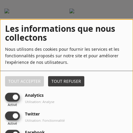
Nicky Jam
Nena
Les informations que nous
collectons
Juan Luis Guerra
Fonseca
Nous utilisons des cookies pour fournir les services et les
fonctionnalités proposés sur notre site et pour améliorer
l'expérience de nos utilisateurs.
Africando
Foster the People
TOUT ACCEPTER
TOUT REFUSER
Nicki Minaj
Johnny Pacheco
Analytics
Utilisation: Analyse
Activé
Twitter
Chuck Wonderland
Celia Cruz
Utilisation: Fonctionnalité
Activé
Facebook